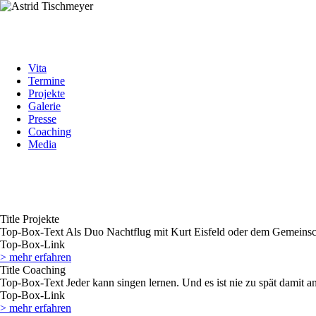
Navigation
Vita
überspringen
Termine
Projekte
Galerie
Presse
Coaching
Media
Title
Projekte
Top-Box-Text
Als Duo Nachtflug mit Kurt Eisfeld oder dem Gemeinsch
Top-Box-Link
> mehr erfahren
Title
Coaching
Top-Box-Text
Jeder kann singen lernen. Und es ist nie zu spät damit 
Top-Box-Link
> mehr erfahren