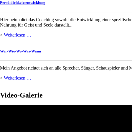
Persönlichkeitsentwicklung
Hier beinhaltet das Coaching sowohl die Entwicklung einer spezifisch
Nahrung für Geist und Seele darstellt...
Persönlichkeitsentwicklung
>
Weiterlesen …
Wer-Wie-Wo-Was-Wann
Mein Angebot richtet sich an alle Sprecher, Sänger, Schauspieler und 
Wer-
>
Weiterlesen …
Wie-
Wo-
Was-
Video-Galerie
Wann