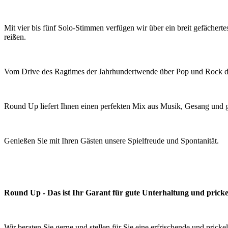
Mit vier bis fünf Solo-Stimmen verfügen wir über ein breit gefächert
reißen.
Vom Drive des Ragtimes der Jahrhundertwende über Pop und Rock der
Round Up liefert Ihnen einen perfekten Mix aus Musik, Gesang und 
Genießen Sie mit Ihren Gästen unsere Spielfreude und Spontanität.
Round Up - Das ist Ihr Garant für gute Unterhaltung und pric
Wir beraten Sie gerne und stellen für Sie eine erfrischende und pri