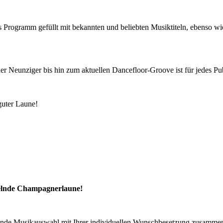
es Programm gefüllt mit bekannten und beliebten Musiktiteln, ebenso wi
 Neunziger bis hin zum aktuellen Dancefloor-Groove ist für jedes P
guter Laune!
kelnde Champagnerlaune!
ckelnde Musikauswahl mit Ihrer individuellen Wunschbesetzung zusamme